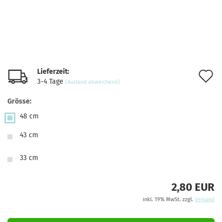
Lieferzeit:
A
3-4 Tage
(Ausland abweichend)
d
Grösse:
M
48 cm
43 cm
33 cm
2,80 EUR
inkl. 19% MwSt. zzgl.
Versand