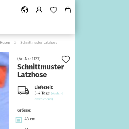
»
Hosen
Schnittmuster Latzhose
Auf
(Art.Nr.:
1123
)
Schnittmuster
den
Latzhose
Merkzettel
Lieferzeit:
3-4 Tage
(Ausland
abweichend)
Grösse:
48 cm