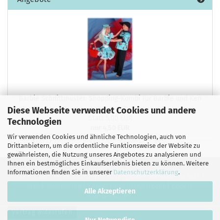
Barbie Schnittmuster: Shopping-Kombi für Barbie und Ken
Diese Webseite verwendet Cookies und andere
Statt 5,00 EUR
Technologien
nur 4,50 EUR
Wir verwenden Cookies und ähnliche Technologien, auch von
Drittanbietern, um die ordentliche Funktionsweise der Website zu
gewährleisten, die Nutzung unseres Angebotes zu analysieren und
Ihnen ein bestmögliches Einkaufserlebnis bieten zu können. Weitere
Informationen finden Sie in unserer
Datenschutzerklärung
.
Liefer- und Versandkosten
|
Privatsphäre und Datenschutz
|
AGB
|
Impressum
|
Kontakt
|
Widerrufsrecht
|
Cookie
Alle Akzeptieren
Einstellungen
Vertrag widerrufen