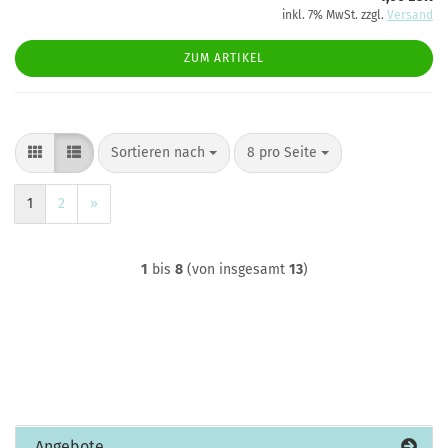
inkl. 7% MwSt. zzgl.
Versand
ZUM ARTIKEL
Sortieren nach
pro Seite
Sortieren nach
8 pro Seite
1
2
»
1
bis
8
(von insgesamt
13
)
Angebote