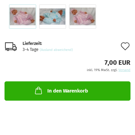
Lieferzeit:
A
3-4 Tage
(Ausland abweichend)
d
7,00 EUR
M
inkl. 19% MwSt. zzgl.
Versand
In den Warenkorb