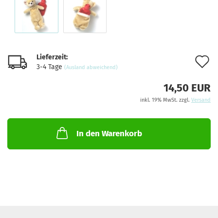
Lieferzeit:
A
3-4 Tage
(Ausland abweichend)
d
14,50 EUR
M
inkl. 19% MwSt. zzgl.
Versand
In den Warenkorb