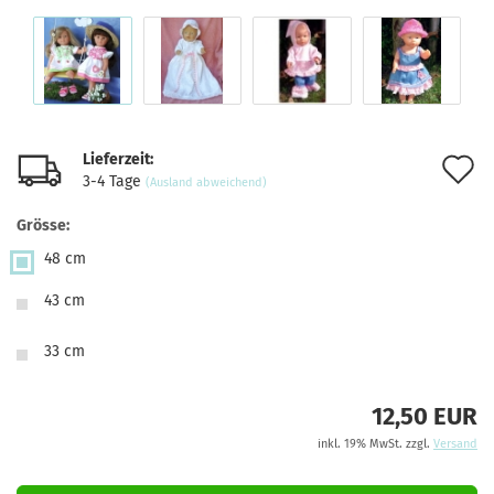
Lieferzeit:
A
3-4 Tage
(Ausland abweichend)
d
Grösse:
M
48 cm
43 cm
33 cm
12,50 EUR
inkl. 19% MwSt. zzgl.
Versand