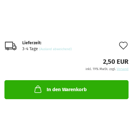
Lieferzeit:
A
3-4 Tage
(Ausland abweichend)
d
2,50 EUR
M
inkl. 19% MwSt. zzgl.
Versand
In den Warenkorb