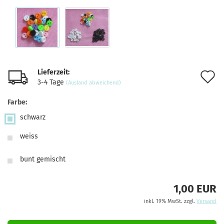
Lieferzeit:
A
3-4 Tage
(Ausland abweichend)
d
Farbe:
M
schwarz
weiss
bunt gemischt
1,00 EUR
inkl. 19% MwSt. zzgl.
Versand