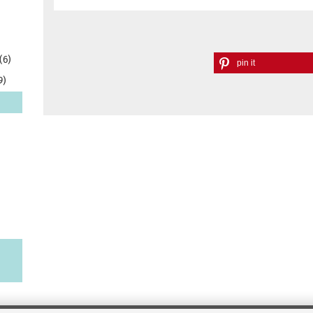
(6)
pin it
9)