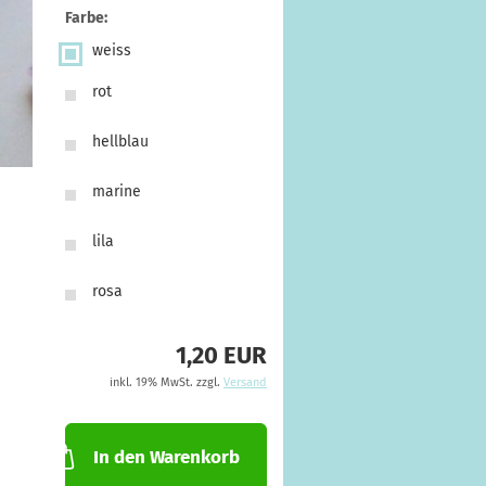
Farbe:
weiss
rot
hellblau
marine
lila
rosa
1,20 EUR
inkl. 19% MwSt. zzgl.
Versand
In den Warenkorb