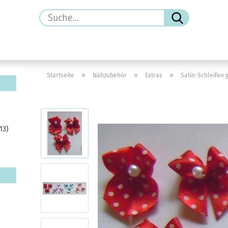
Suche...
»
»
»
Startseite
Nähzubehör
Extras
Satin-Schleifen 
13)