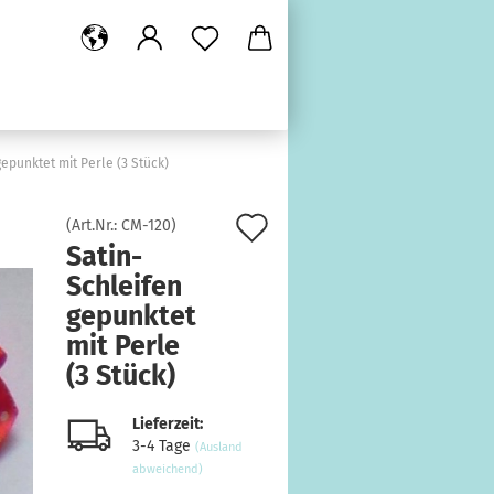
gepunktet mit Perle (3 Stück)
Auf
(Art.Nr.:
CM-120
)
Satin-
den
Schleifen
Merkzettel
gepunktet
mit Perle
(3 Stück)
Lieferzeit:
3-4 Tage
(Ausland
abweichend)