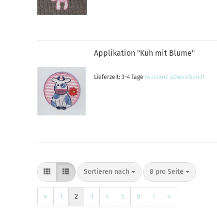
Applikation "Kuh mit Blume"
Lieferzeit: 3-4 Tage
(Ausland abweichend)
Sortieren nach
pro Seite
Sortieren nach
8 pro Seite
«
1
2
3
4
5
6
7
»