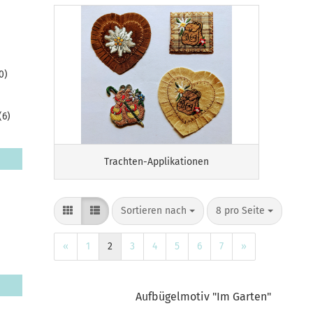
0)
(6)
Trachten-Applikationen
Sortieren nach
pro Seite
Sortieren nach
8 pro Seite
«
1
2
3
4
5
6
7
»
Aufbügelmotiv "Im Garten"