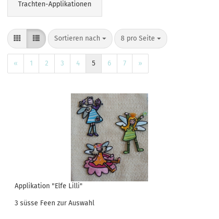
Trachten-Applikationen
Sortieren nach
pro Seite
Sortieren nach
8 pro Seite
«
1
2
3
4
5
6
7
»
Applikation "Elfe Lilli"
3 süsse Feen zur Auswahl