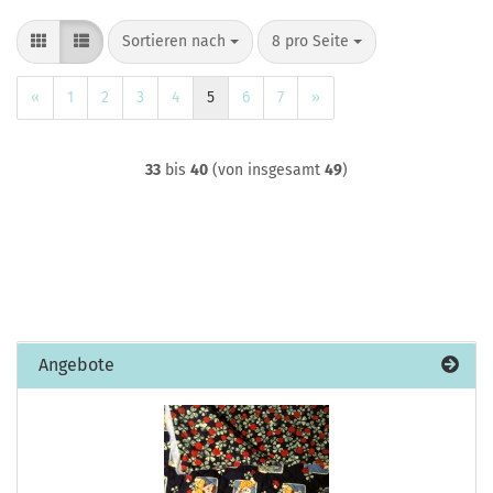
Sortieren nach
pro Seite
Sortieren nach
8 pro Seite
«
1
2
3
4
5
6
7
»
33
bis
40
(von insgesamt
49
)
Angebote