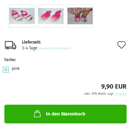
Lieferzeit:
A
3-4 Tage
(Ausland abweichend)
d
Farbe:
M
pink
9,90 EUR
inkl. 19% MwSt. zzgl.
Versand
In den Warenkorb