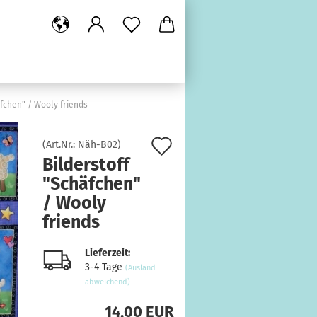
äfchen" / Wooly friends
Auf
(Art.Nr.:
Näh-B02
)
Bilderstoff
den
"Schäfchen"
Merkzettel
/ Wooly
friends
Lieferzeit:
3-4 Tage
(Ausland
abweichend)
14,00 EUR