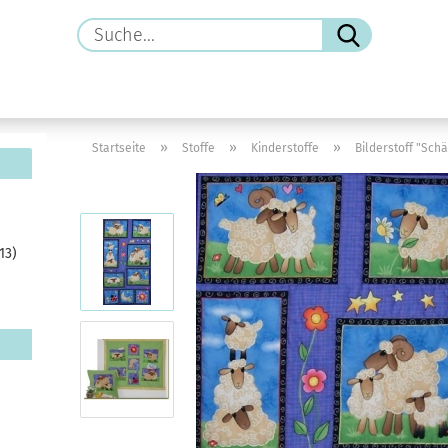
Suche...
»
»
»
Startseite
Stoffe
Kinderstoffe
Bilderstoff "Sch
13)