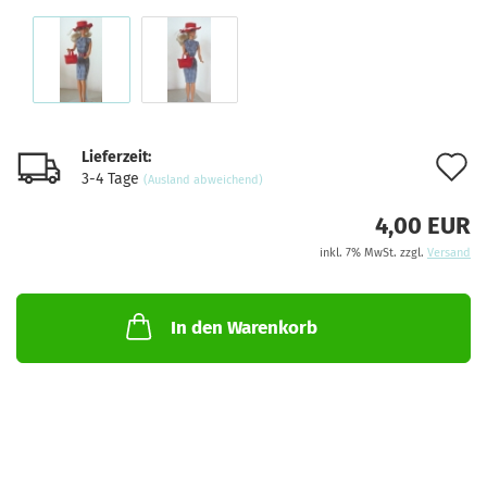
Lieferzeit:
A
3-4 Tage
(Ausland abweichend)
d
4,00 EUR
M
inkl. 7% MwSt. zzgl.
Versand
In den Warenkorb