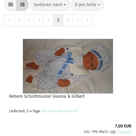
Sortieren nach
pro Seite
Sortieren nach
8 pro Seite
«
1
2
3
4
5
6
7
»
Reborn Schnittmuster Gianna & Gilbert
Lieferzeit: 3-4 Tage
(Ausland abweichend)
7,00 EUR
inkl. 19% MwSt. zzgl.
Versand