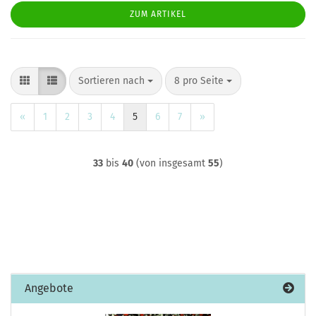
ZUM ARTIKEL
Sortieren nach
pro Seite
Sortieren nach
8 pro Seite
«
1
2
3
4
5
6
7
»
33
bis
40
(von insgesamt
55
)
Angebote