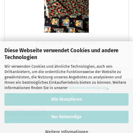
Steppstoff mit Bären und Käfern
Diese Webseite verwendet Cookies und andere
Statt 7,50 EUR
Technologien
nur 6,00 EUR
Wir verwenden Cookies und ähnliche Technologien, auch von
Drittanbietern, um die ordentliche Funktionsweise der Website zu
gewährleisten, die Nutzung unseres Angebotes zu analysieren und
Ihnen ein bestmögliches Einkaufserlebnis bieten zu können. Weitere
Informationen finden Sie in unserer
Datenschutzerklärung
.
Liefer- und Versandkosten
|
Privatsphäre und Datenschutz
|
AGB
|
Impressum
|
Kontakt
|
Widerrufsrecht
|
Cookie
Alle Akzeptieren
Einstellungen
Vertrag widerrufen
Nur Notwendige
Internetshop
by Gambio.de © 2026
Weitere Informationen